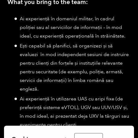
What you bring to the team:
Ai experiență în domeniul militar, în cadrul
poliției sau al serviciilor de informații – în mod
ideal, cu experiență operațională în străinătate.
Ești capabil să planifici, să organizezi și să
evaluezi în mod independent sesiuni de instruire
pentru clienți din forțele și instituțiile relevante
pentru securitate (de exemplu, poliție, armată,
servicii de informații) în limba română sau
engleză.
Ai experiență în utilizarea UAS cu aripi fixe (de
preferință sisteme eVTOL), UGV sau UUV/USV și,
în mod ideal, ai prezentat deja UXV la târguri sau
evenimente pentru clienți.
Ești foarte motivat, responsabil și încrezător