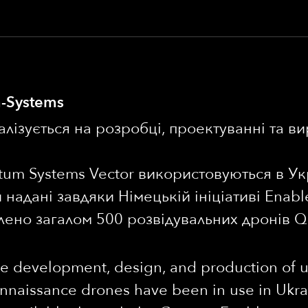
-Systems
лізується на розробці, проектуванні та ви
tum Systems Vector використовуються в Укр
надані завдяки Німецькій ініціативі Enable
влено загалом 500 розвідувальних дронів 
he development, design, and production of 
naissance drones have been in use in Ukrai