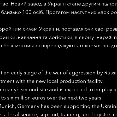
о. Новий завод в Україні стане другим підприє
 близько 100 осіб. Протягом наступних двох ро
ройним силам України, поставляючи свої розві
римки, навчання та логістики, в якому наразі
ів безпілотників і впроваджують технологічні д
 an early stage of the war of aggression by Russ
ent with the new local production facility.
company’s second site and is expected to employ 
o six million euros over the next two years.
ich, Germany has been supporting the Ukrainia
a local service, support, training, and logistics 