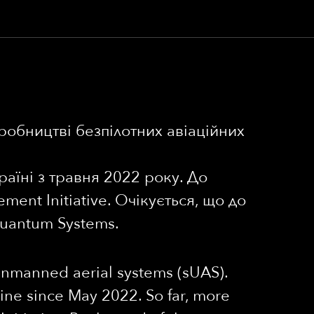
робництві безпілотних авіаційних
аїні з травня 2022 року. До
ment Initiative. Очікується, що до
Quantum Systems.
unmanned aerial systems (sUAS).
ne since May 2022. So far, more