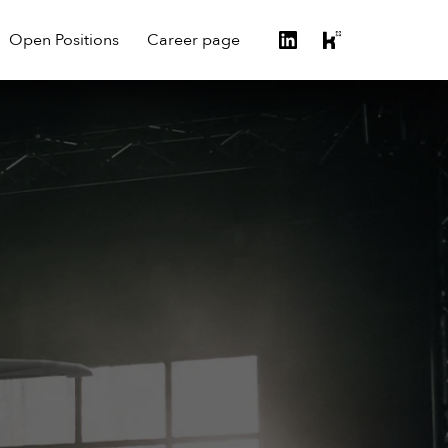
Open Positions
Career page