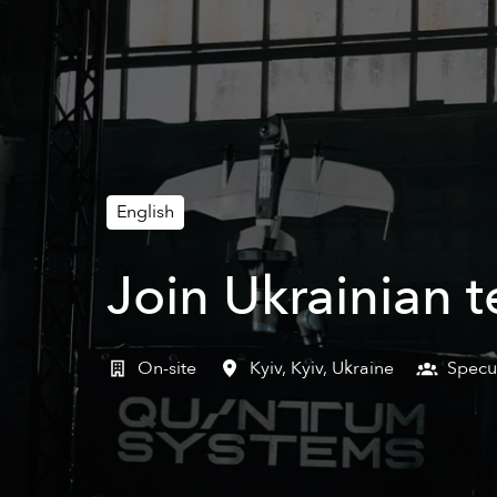
English
Join Ukrainian
On-site
Kyiv
,
Kyiv
,
Ukraine
Specul