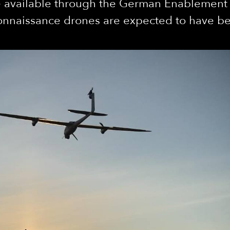
vailable through the German Enablement Init
onnaissance drones are expected to have be