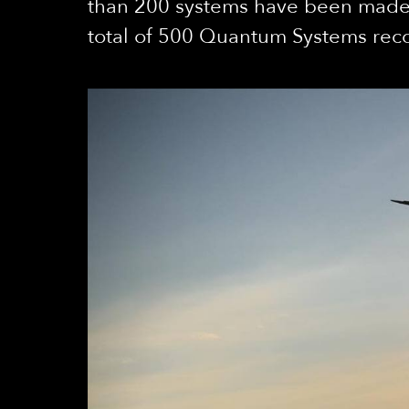
than 200 systems have been made a
total of 500 Quantum Systems rec