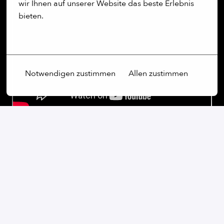
wir Ihnen auf unserer Website das beste Erlebnis 
bieten.
Mehr Optionen
Notwendigen zustimmen
Allen zustimmen
Our commitment:
Wir sind ein weltoffenes Unternehmen, das Vielfalt
nicht nur schätzt, sondern aktiv fördert. Unabhängig
von Geschlecht, Alter, ethnischer Herkunft, Religion,
sexueller Orientierung oder Behinderung sind wir fest