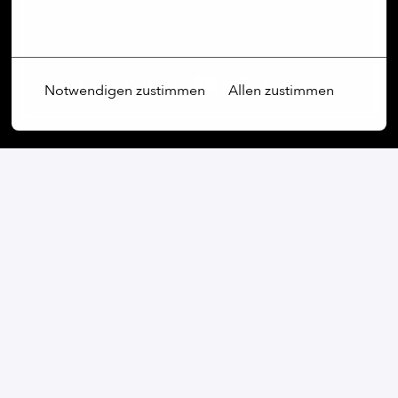
Mehr Optionen
Notwendigen zustimmen
Allen zustimmen
Our commitment:
Wir sind ein weltoffenes Unternehmen, das Vielfalt
nicht nur schätzt, sondern aktiv fördert. Unabhängig
von Geschlecht, Alter, ethnischer Herkunft, Religion,
sexueller Orientierung oder Behinderung sind wir fest
davon überzeugt, dass die Vielfalt unserer
Mitarbeiterinnen und Mitarbeiter ein wesentlicher
Bestandteil unseres Erfolgs ist.
Bei uns wird jede Stimme gehört und jede Perspektive