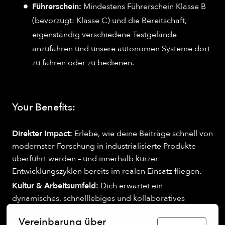
Führerschein:
Mindestens Führerschein Klasse B
(bevorzugt: Klasse C) und die Bereitschaft,
eigenständig verschiedene Testgelände
anzufahren und unsere autonomen Systeme dort
zu fahren oder zu bedienen.
Your Benefits:
Direkter Impact:
Erlebe, wie deine Beiträge schnell von
modernster Forschung in industrialisierte Produkte
überführt werden – und innerhalb kurzer
Entwicklungszyklen bereits im realen Einsatz fliegen.
Kultur & Arbeitsumfeld:
Dich erwartet ein
dynamisches, schnelllebiges und kollaboratives
Startup-Umfeld mit flachen Hierarchien, effizienter
Vereinbarung über
Zusammenarbeit und einem starken Fokus auf