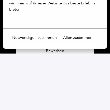
wir Ihnen auf unserer Website das beste Erlebnis 
bieten.
vor Ort
Mehr Optionen
Wessling
,
Bayern
,
Deutschland
Supply Chain
Notwendigen zustimmen
Allen zustimmen
Bewerben
oder
Apply with Linkedin
nicht verfügbar
Cookies aktualisieren
Apply with Indeed
nicht verfügbar
Cookies aktualisieren