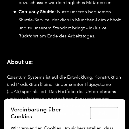
bezuschussen wir dein tägliches Mittagessen.
Company Shuttle:
Nutze unseren bequemen
Shuttle-Service, der dich in München-Laim abholt
und zu unserem Standort bringt – inklusive
Rückfahrt am Ende des Arbeitstages.
About us:
Quantum Systems ist auf die Entwicklung, Konstruktion
und Produktion kleiner unbemannter Flugsysteme
(sUAS) spezialisiert. Das Portfolio des Unternehmens
umfasst elektrisch angetriebene Senkrechtstarter
(eVTOL), die für maximale Reichweite, Vielseitigkeit
Vereinbarung über
und eine nahtlose Benutzererfahrung entwickelt
Deutsch
Cookies
wurden.
Wir verwenden Cookies, um sicherzustellen, dass 
Durch die Integration modernster