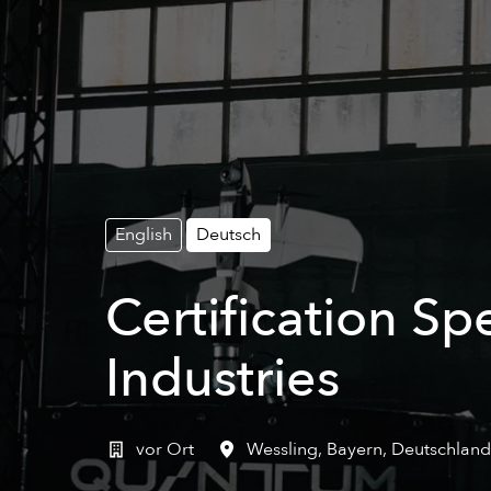
English
Deutsch
Certification Sp
Industries
vor Ort
Wessling
,
Bayern
,
Deutschland