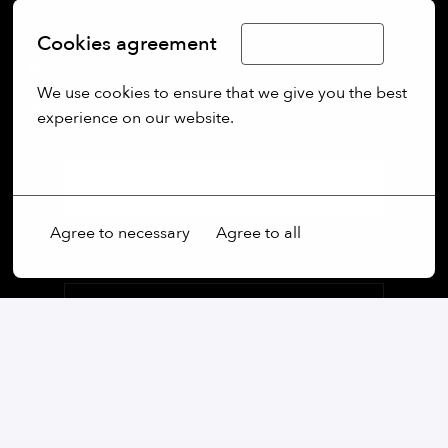
vor Ort
Cookies agreement
Limba Română
Wessling
,
Bayern
,
Deutschland
We use cookies to ensure that we give you the best 
Production & Automation
experience on our website.
More options
Bewerben
Agree to necessary
Agree to all
oder
Apply with Linkedin
nicht verfügbar
Cookies aktualisieren
Apply with Indeed
nicht verfügbar
Cookies aktualisieren