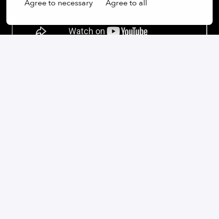
Agree to necessary
Agree to all
Our commitment:
Wir sind ein weltoffenes Unternehmen, das Vielfalt
nicht nur schätzt, sondern aktiv fördert. Unabhängig
von Geschlecht, Alter, ethnischer Herkunft, Religion,
sexueller Orientierung oder Behinderung sind wir fest
davon überzeugt, dass die Vielfalt unserer
Mitarbeiterinnen und Mitarbeiter ein wesentlicher
Bestandteil unseres Erfolgs ist.
Bei uns wird jede Stimme gehört und jede Perspektive
geschätzt. Wir glauben daran, dass unsere