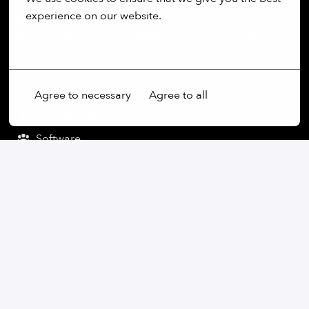
Wohlbefinden mit einer
bezuschussten Mitgliedschaft
experience on our website.
beim eGym Wellpass
, die dir Zugang zu tausenden
Fitnessstudios und Sporteinrichtungen ermöglicht.
More options
vor Ort
Agree to necessary
Agree to all
München
,
Bayern
,
Deutschland
Software
Bewerben
oder
Apply with Linkedin
nicht verfügbar
Cookies aktualisieren