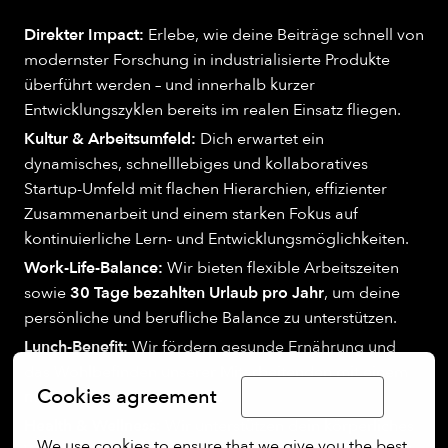
Direkter Impact:
Erlebe, wie deine Beiträge schnell von
modernster Forschung in industrialisierte Produkte
überführt werden – und innerhalb kurzer
Entwicklungszyklen bereits im realen Einsatz fliegen.
Kultur & Arbeitsumfeld:
Dich erwartet ein
dynamisches, schnelllebiges und kollaboratives
Startup-Umfeld mit flachen Hierarchien, effizienter
Zusammenarbeit und einem starken Fokus auf
kontinuierliche Lern- und Entwicklungsmöglichkeiten.
Work-Life-Balance:
Wir bieten flexible Arbeitszeiten
sowie
30 Tage bezahlten Urlaub pro Jahr
, um deine
persönliche und berufliche Balance zu unterstützen.
Lunch-Benefit:
Wir fördern gesunde Ernährung und
das Wohlbefinden unserer Mitarbeitenden mit einem
Cookies agreement
monatlichen Lunch-Budget
.
Limba Română
Health & Wellness:
Wir unterstützen dein körperliches
We use cookies to ensure that we give you the best 