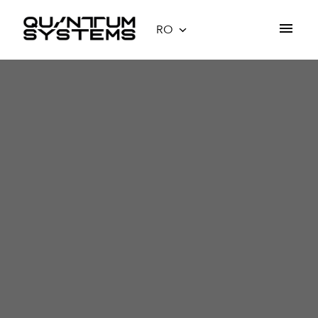
Salt
la
RO
Pagina de pornire
conținut