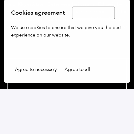
und KI-gestützter Datenverarbeitung in Echtzeit baut
Quantum Systems UAS der nächsten Generation für
Cookies agreement
Limba Română
Kunden aus den Bereichen Sicherheit, Verteidigung,
öffentliche Sicherheit, kommerzielle und geografische
We use cookies to ensure that we give you the best 
Operationen in ganz Europa.
experience on our website.
More options
Agree to necessary
Agree to all