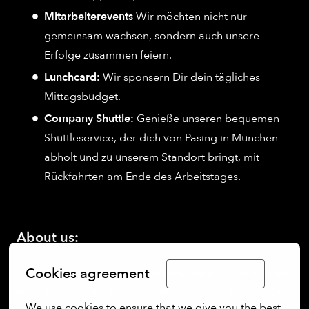
Mitarbeiterevents
Wir möchten nicht nur
gemeinsam wachsen, sondern auch unsere
Erfolge zusammen feiern.
Lunchcard:
Wir sponsern Dir dein tägliches
Mittagsbudget.
Company Shuttle:
Genieße unseren bequemen
Shuttleservice, der dich von Pasing in München
abholt und zu unserem Standort bringt, mit
Rückfahrten am Ende des Arbeitstages.
About us:
Cookies agreement
Quantum-Systems ist auf die Entwicklung, Konstruktion
Limba Română
und Produktion kleiner unbemannter Flugsysteme
We use cookies to ensure that we give you the best 
(sUAS) spezialisiert. Die elektrischen senkrechtstart-