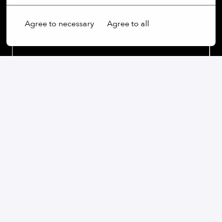
Agree to necessary
Agree to all
Our commitment:
Wir sind ein weltoffenes Unternehmen, das Vielfalt
nicht nur schätzt, sondern aktiv fördert. Unabhängig
von Geschlecht, Alter, ethnischer Herkunft, Religion,
sexueller Orientierung oder Behinderung sind wir fest
davon überzeugt, dass die Vielfalt unserer
Mitarbeiterinnen und Mitarbeiter ein wesentlicher