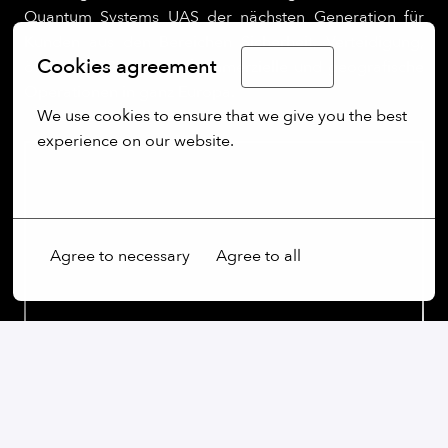
Quantum Systems UAS der nächsten Generation für
Kunden aus den Bereichen Sicherheit, Verteidigung,
Cookies agreement
öffentliche Sicherheit, kommerzielle und geografische
English
Operationen in ganz Europa.
We use cookies to ensure that we give you the best 
experience on our website.
More options
Agree to necessary
Agree to all