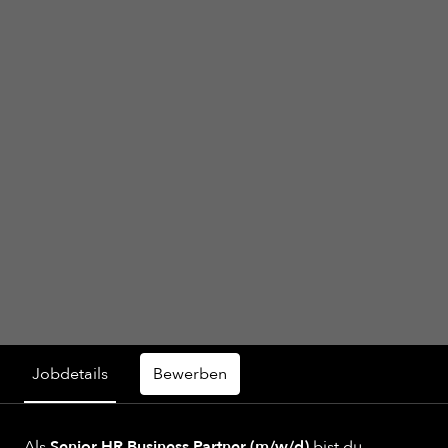
Jobdetails
Bewerben
Als
Senior HR Business Partner (m/w/d)
bist du