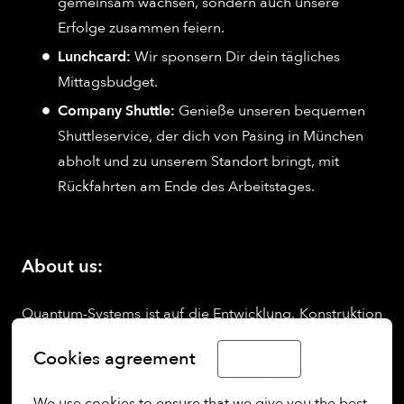
gemeinsam wachsen, sondern auch unsere
Erfolge zusammen feiern.
Lunchcard:
Wir sponsern Dir dein tägliches
Mittagsbudget.
Company Shuttle:
Genieße unseren bequemen
Shuttleservice, der dich von Pasing in München
abholt und zu unserem Standort bringt, mit
Rückfahrten am Ende des Arbeitstages.
About us:
Quantum-Systems ist auf die Entwicklung, Konstruktion
und Produktion kleiner unbemannter Flugsysteme
Cookies agreement
(sUAS) spezialisiert. Die elektrischen senkrechtstart-
English
und landefähigen (eVTOL) Fluggeräte des
We use cookies to ensure that we give you the best 