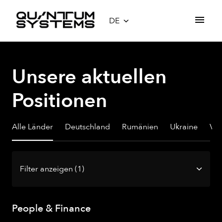
Zum
Inhalt
DE
Startseite
springen
Unsere aktuellen 
Positionen
Alle Länder
Deutschland
Rumänien
Ukraine
Ver
Filter anzeigen
(1)
People & Finance