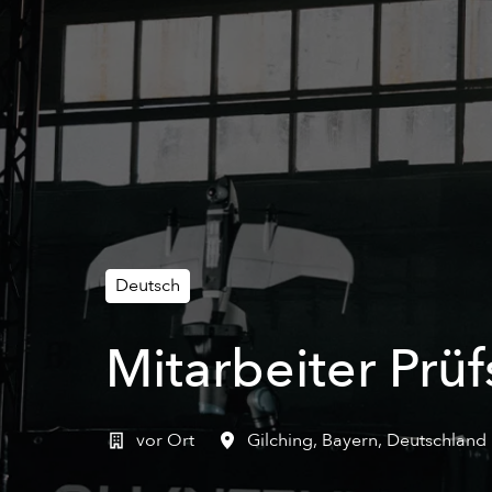
Deutsch
Mitarbeiter Prü
vor Ort
Gilching
,
Bayern
,
Deutschland