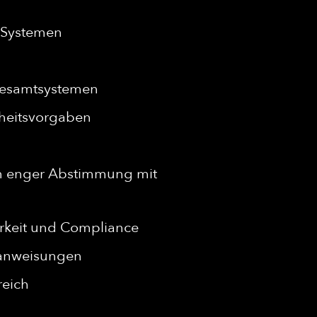
S-Systemen
 Gesamtsystemen
rheitsvorgaben
in enger Abstimmung mit
arkeit und Compliance
üfanweisungen
reich