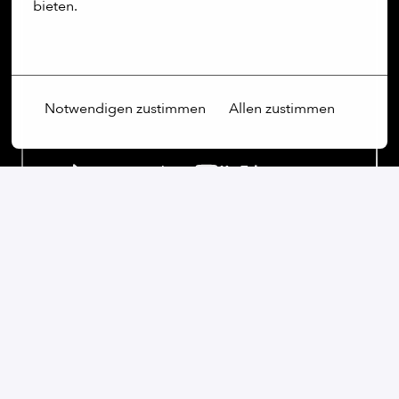
bieten.
Mehr Optionen
Notwendigen zustimmen
Allen zustimmen
Our commitment:
Wir sind ein weltoffenes Unternehmen, das Vielfalt
nicht nur schätzt, sondern aktiv fördert. Unabhängig
von Geschlecht, Alter, ethnischer Herkunft, Religion,
sexueller Orientierung oder Behinderung sind wir fest