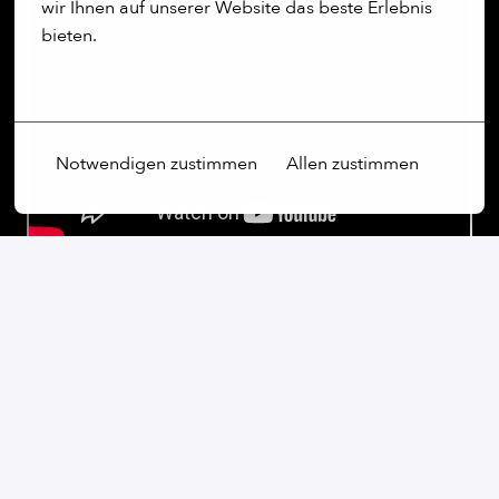
wir Ihnen auf unserer Website das beste Erlebnis 
bieten.
Mehr Optionen
Notwendigen zustimmen
Allen zustimmen
Our commitment:
Wir sind ein weltoffenes Unternehmen, das Vielfalt
nicht nur schätzt, sondern aktiv fördert. Unabhängig
von Geschlecht, Alter, ethnischer Herkunft, Religion,
sexueller Orientierung oder Behinderung sind wir fest