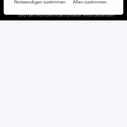
Notwendigen zustimmen
Allen zustimmen
Lunch-Benefit:
Wir fördern gesunde Ernährung
und das Wohlbefinden unserer Mitarbeitenden
mit einem
monatlichen Lunch-Budget
.
Mobility-Benefit:
Mit unserem Mobilitätsbudget
übernehmen wir monatlich dein
Deutschlandticket
– für berufliche und private
Fahrten.
Health & Wellness:
Wir unterstützen dein
körperliches Wohlbefinden mit einer
bezuschussten Mitgliedschaft beim eGym
Wellpass
, die dir Zugang zu tausenden
Fitnessstudios und Sporteinrichtungen
ermöglicht.
Sprachkurse:
Deutsch ist nicht deine
Muttersprache? Wir
sponsern Deutschkurse
,