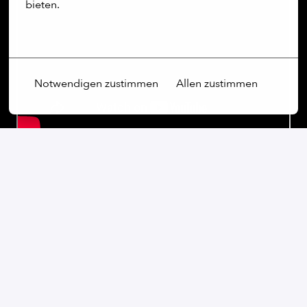
bieten.
Mehr Optionen
Notwendigen zustimmen
Allen zustimmen
Our commitment:
Wir sind ein weltoffenes Unternehmen, das Vielfalt
nicht nur schätzt, sondern aktiv fördert. Unabhängig
von Geschlecht, Alter, ethnischer Herkunft, Religion,
sexueller Orientierung oder Behinderung sind wir fest
davon überzeugt, dass die Vielfalt unserer
Mitarbeiterinnen und Mitarbeiter ein wesentlicher