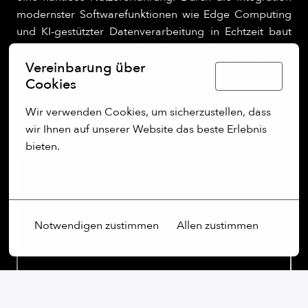
modernster Softwarefunktionen wie Edge Computing
und KI-gestützter Datenverarbeitung in Echtzeit baut
Quantum Systems UAS der nächsten Generation für
Kunden aus den Bereichen Sicherheit, Verteidigung,
Vereinbarung über
Deutsch
Cookies
öffentliche Sicherheit, kommerzielle und geografische
Operationen in ganz Europa.
Wir verwenden Cookies, um sicherzustellen, dass 
wir Ihnen auf unserer Website das beste Erlebnis 
bieten.
Mehr Optionen
Notwendigen zustimmen
Allen zustimmen