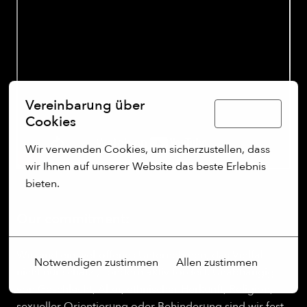
Vereinbarung über
Deutsch
Cookies
Wir verwenden Cookies, um sicherzustellen, dass 
wir Ihnen auf unserer Website das beste Erlebnis 
bieten.
Mehr Optionen
Our commitment:
Wir sind ein weltoffenes Unternehmen, das Vielfalt
Notwendigen zustimmen
Allen zustimmen
nicht nur schätzt, sondern aktiv fördert. Unabhängig
von Geschlecht, Alter, ethnischer Herkunft, Religion,
sexueller Orientierung oder Behinderung sind wir fest