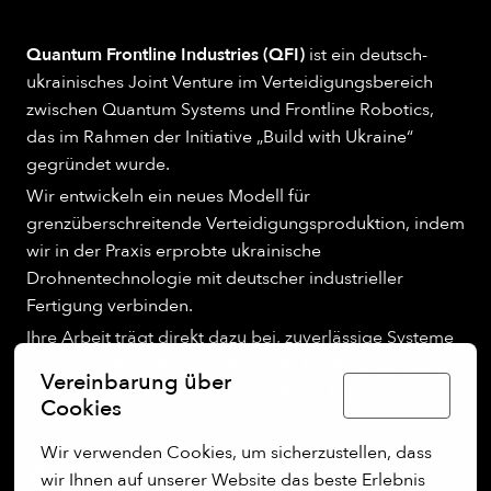
Quantum Frontline Industries (QFI)
ist ein deutsch-
ukrainisches Joint Venture im Verteidigungsbereich
zwischen Quantum Systems und Frontline Robotics,
das im Rahmen der Initiative „Build with Ukraine“
gegründet wurde.
Wir entwickeln ein neues Modell für
grenzüberschreitende Verteidigungsproduktion, indem
wir in der Praxis erprobte ukrainische
Drohnentechnologie mit deutscher industrieller
Fertigung verbinden.
Ihre Arbeit trägt direkt dazu bei, zuverlässige Systeme
bereitzustellen, die demokratische Kräfte unterstützen
Vereinbarung über
und einen realen Einfluss in der Praxis haben.
Deutsch
Cookies
Wir verwenden Cookies, um sicherzustellen, dass 
vor Ort
wir Ihnen auf unserer Website das beste Erlebnis 