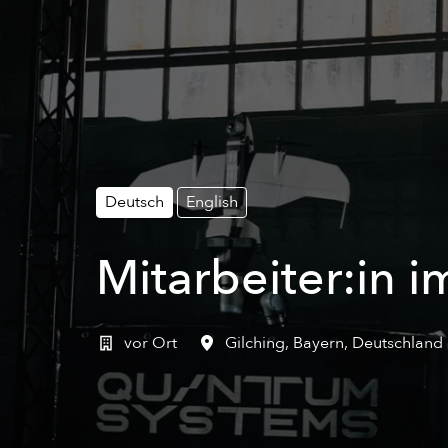
Deutsch
English
Mitarbeiter:in i
vor Ort
Gilching
,
Bayern
,
Deutschland