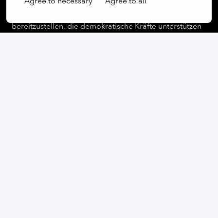
Fertigung verbinden.
Agree to necessary
Agree to all
Ihre Arbeit trägt direkt dazu bei, zuverlässige Systeme
bereitzustellen, die demokratische Kräfte unterstützen
und einen realen Einfluss in der Praxis haben.
vor Ort
Wessling
,
Bayern
,
Deutschland
Product Management
Bewerben
oder