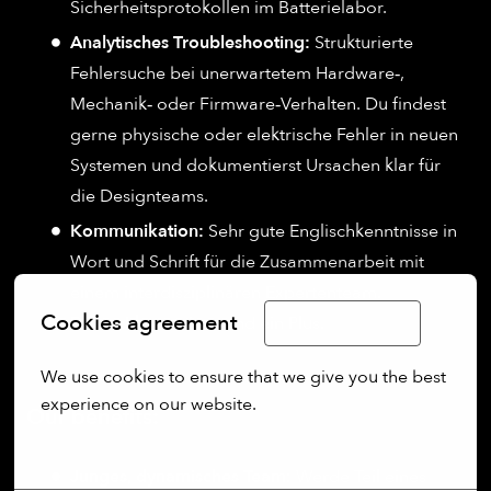
Sicherheitsprotokollen im Batterielabor.
Analytisches Troubleshooting:
Strukturierte
Fehlersuche bei unerwartetem Hardware‑,
Mechanik‑ oder Firmware‑Verhalten. Du findest
gerne physische oder elektrische Fehler in neuen
Systemen und dokumentierst Ursachen klar für
die Designteams.
Kommunikation:
Sehr gute Englischkenntnisse in
Wort und Schrift für die Zusammenarbeit mit
einem interdisziplinären Expertenteam.
Cookies agreement
Deutschkenntnisse sind ein Plus.
Limba Română
We use cookies to ensure that we give you the best 
experience on our website.
Our benefits:
More options
Junges, dynamisches Team:
Werde Teil eines