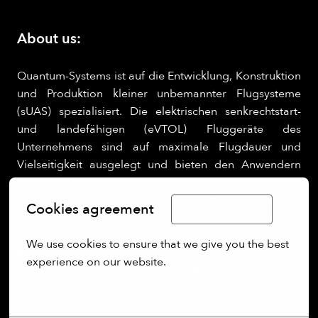
About us:
Quantum-Systems ist auf die Entwicklung, Konstruktion
und Produktion kleiner unbemannter Flugsysteme
(sUAS) spezialisiert. Die elektrischen senkrechtstart-
und landefähigen (eVTOL) Fluggeräte des
Unternehmens sind auf maximale Flugdauer und
Vielseitigkeit ausgelegt und bieten den Anwendern
eine nahtlose Nutzererfahrung. Durch die Integration
modernster Softwarefunktionen wie Edge Computing
Cookies agreement
Limba Română
und KI-gestützter Datenverarbeitung in Echtzeit baut
Quantum Systems UAS der nächsten Generation für
We use cookies to ensure that we give you the best 
Kunden aus den Bereichen Sicherheit, Verteidigung,
experience on our website.
öffentliche Sicherheit, kommerzielle und geografische
Operationen in ganz Europa.
More options