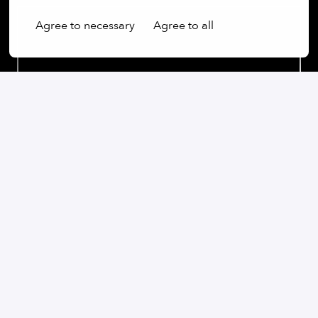
Agree to necessary
Agree to all
Our commitment:
Wir sind ein weltoffenes Unternehmen, das Vielfalt
nicht nur schätzt, sondern aktiv fördert. Unabhängig