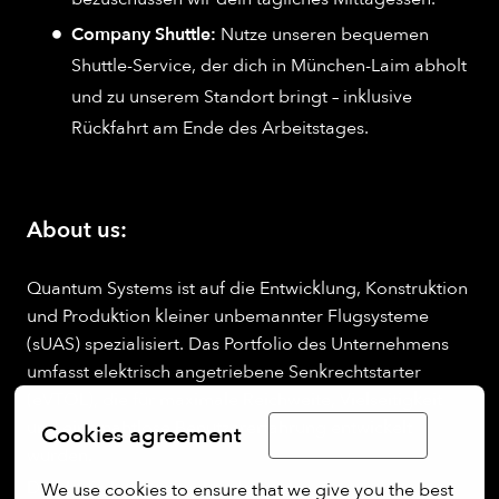
Company Shuttle:
Nutze unseren bequemen
Shuttle-Service, der dich in München-Laim abholt
und zu unserem Standort bringt – inklusive
Rückfahrt am Ende des Arbeitstages.
About us:
Quantum Systems ist auf die Entwicklung, Konstruktion
und Produktion kleiner unbemannter Flugsysteme
(sUAS) spezialisiert. Das Portfolio des Unternehmens
umfasst elektrisch angetriebene Senkrechtstarter
(eVTOL), die für maximale Reichweite, Vielseitigkeit
und eine nahtlose Benutzererfahrung entwickelt
Cookies agreement
Limba Română
wurden.
Durch die Integration modernster
We use cookies to ensure that we give you the best 