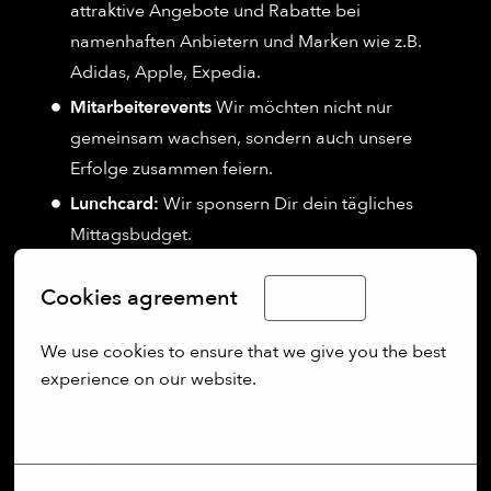
attraktive Angebote und Rabatte bei
namenhaften Anbietern und Marken wie z.B.
Adidas, Apple, Expedia.
Mitarbeiterevents
Wir möchten nicht nur
gemeinsam wachsen, sondern auch unsere
Erfolge zusammen feiern.
Lunchcard:
Wir sponsern Dir dein tägliches
Mittagsbudget.
Company Shuttle:
Genieße unseren bequemen
Cookies agreement
English
Shuttleservice, der dich von Pasing in München
abholt und zu unserem Standort bringt, mit
We use cookies to ensure that we give you the best 
Rückfahrten am Ende des Arbeitstages.
experience on our website.
More options
About us: