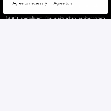
Agree to necessary
Agree to all
Quantum-Systems ist auf die Entwicklung, Konstruktion
und Produktion kleiner unbemannter Flugsysteme
(sUAS) spezialisiert. Die elektrischen senkrechtstart-
und landefähigen (eVTOL) Fluggeräte des
Unternehmens sind auf maximale Flugdauer und
Vielseitigkeit ausgelegt und bieten den Anwendern
eine nahtlose Nutzererfahrung. Durch die Integration
modernster Softwarefunktionen wie Edge Computing
und KI-gestützter Datenverarbeitung in Echtzeit baut
Quantum Systems UAS der nächsten Generation für
Kunden aus den Bereichen Sicherheit, Verteidigung,
öffentliche Sicherheit, kommerzielle und geografische
Operationen in ganz Europa.