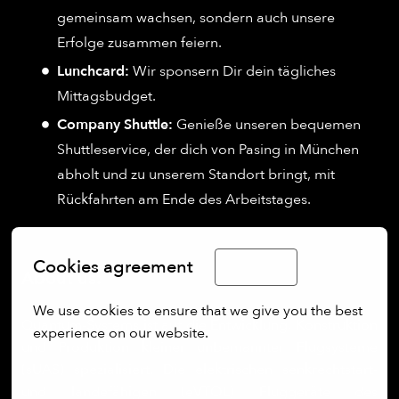
gemeinsam wachsen, sondern auch unsere
Erfolge zusammen feiern.
Lunchcard:
Wir sponsern Dir dein tägliches
Mittagsbudget.
Company Shuttle:
Genieße unseren bequemen
Shuttleservice, der dich von Pasing in München
abholt und zu unserem Standort bringt, mit
Rückfahrten am Ende des Arbeitstages.
Cookies agreement
English
About us:
We use cookies to ensure that we give you the best 
Quantum-Systems ist auf die Entwicklung, Konstruktion
experience on our website.
und Produktion kleiner unbemannter Flugsysteme
(sUAS) spezialisiert. Die elektrischen senkrechtstart-
More options
und landefähigen (eVTOL) Fluggeräte des