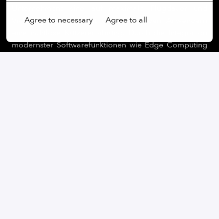
Unternehmens sind auf maximale Flugdauer und
Agree to necessary
Agree to all
Vielseitigkeit ausgelegt und bieten den Anwendern
eine nahtlose Nutzererfahrung. Durch die Integration
modernster Softwarefunktionen wie Edge Computing
und KI-gestützter Datenverarbeitung in Echtzeit baut
Quantum Systems UAS der nächsten Generation für
Kunden aus den Bereichen Sicherheit, Verteidigung,
öffentliche Sicherheit, kommerzielle und geografische
Operationen in ganz Europa.