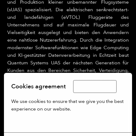
und Produktion kleiner unbemannter Flugsysteme
(sUAS) spezialisiert. Die elektrischen senkrechtstart-
und landefähigen (eVTOL) Fluggeräte des
Unternehmens sind auf maximale Flugdauer und
Vielseitigkeit ausgelegt und bieten den Anwendern
eine nahtlose Nutzererfahrung. Durch die Integration
modernster Softwarefunktionen wie Edge Computing
und KI-gestützter Datenverarbeitung in Echtzeit baut
Quantum Systems UAS der nächsten Generation für
Kunden aus den Bereichen Sicherheit, Verteidigung,
öffentliche Sicherheit, kommerzielle und geografische
Cookies agreement
Operationen in ganz Europa.
Limba Română
We use cookies to ensure that we give you the best 
experience on our website.
More options